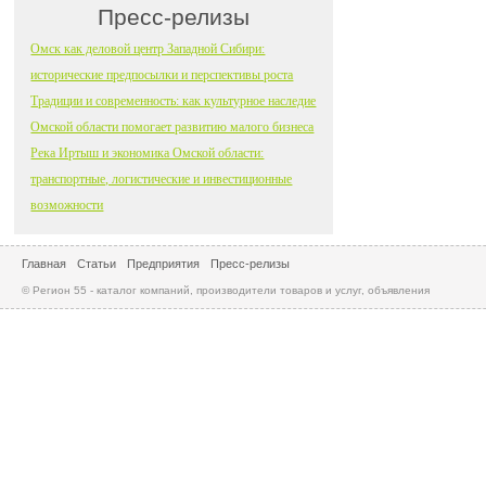
Пресс-релизы
Омск как деловой центр Западной Сибири:
исторические предпосылки и перспективы роста
Традиции и современность: как культурное наследие
Омской области помогает развитию малого бизнеса
Река Иртыш и экономика Омской области:
транспортные, логистические и инвестиционные
возможности
Главная
Статьи
Предприятия
Пресс-релизы
© Регион 55 - каталог компаний, производители товаров и услуг, объявления