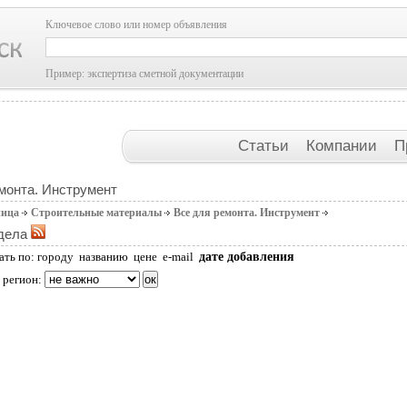
Ключевое слово или номер объявления
Пример: экспертиза сметной документации
Статьи
Компании
П
монта. Инструмент
ница
Строительные материалы
Все для ремонта. Инструмент
дела
дате добавления
ать по:
городу
названию
цене
e-mail
 регион: