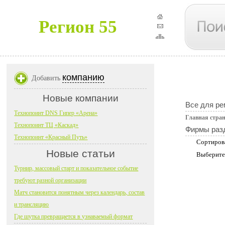
Регион 55
компанию
Добавить
Новые компании
Все для ре
Технопоинт DNS Гипер «Арена»
Главная стра
Технопоинт ТЦ «Каскад»
Фирмы раз
Технопоинт «Красный Путь»
Сортиров
Новые статьи
Выберите
Турнир, массовый старт и показательное событие
требуют разной организации
Матч становится понятным через календарь, состав
и трансляцию
Где шутка превращается в узнаваемый формат