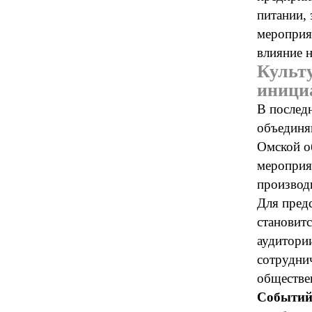
питании,
мероприя
влияние н
Культ
иници
В послед
объединя
Омской об
мероприя
производ
Для пред
становит
аудитори
сотрудни
обществе
Событий