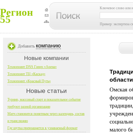
Ключевое слово или 
Регион
55
Пример: экспертиза с
компанию
Добавить
Новые компании
Технопоинт DNS Гипер «Арена»
Традици
Технопоинт ТЦ «Каскад»
области
Технопоинт «Красный Путь»
Омская о
Новые статьи
формиров
Турнир, массовый старт и показательное событие
традиции
требуют разной организации
учрежден
Матч становится понятным через календарь, состав
социально
и трансляцию
Где шутка превращается в узнаваемый формат
малого би