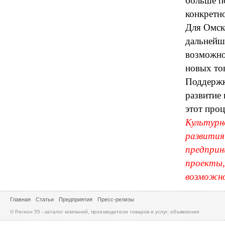
больше по
конкретн
Для Омск
дальнейш
возможно
новых тов
Поддержк
развитие
этот про
Культурн
развития
предприн
проекты,
возможно
Главная
Статьи
Предприятия
Пресс-релизы
© Регион 55 - каталог компаний, производители товаров и услуг, объявления