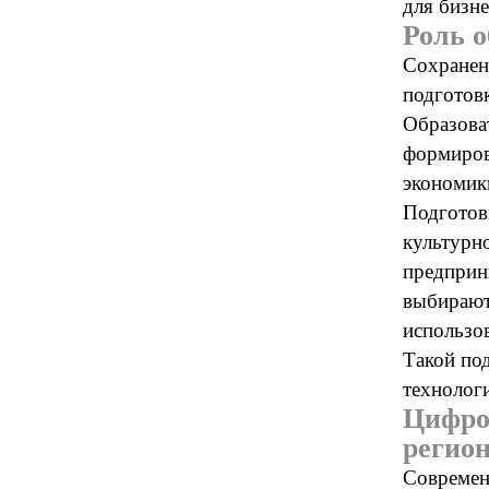
для бизне
Роль о
Сохранен
подготов
Образова
формиров
экономик
Подготовк
культурн
предприн
выбирают
использо
Такой по
технологи
Цифро
регио
Современ