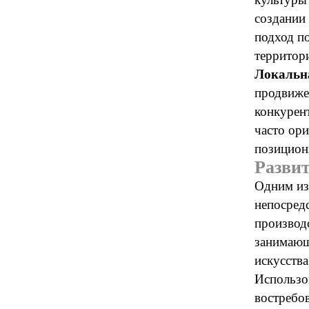
создании
подход п
территор
Локальн
продвиже
конкурент
часто ор
позицион
Разви
Одним из 
непосредс
производ
занимающ
искусства
Использо
востребов