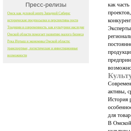
Пресс-релизы
как часть
проектов
Омск как деловой центр Западной Сибири:
конкурен
исторические предпосылки и перспективы роста
Традиции и современность: как культурное наследие
Эксперты 
Омской области помогает развитию малого бизнеса
регионал
Река Иртыш и экономика Омской области:
постоянн
транспортные, логистические и инвестиционные
продукци
возможности
предприн
возможно
Культу
Современ
активы, с
История 
особенно
для товар
В Омской
культуры