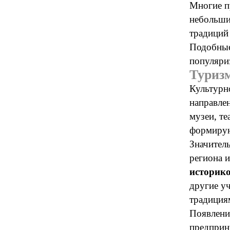
Многие п
небольши
традиций
Подобные
популяри
Туризм
Культурн
направле
музеи, т
формирую
Значител
региона 
историко
другие у
традиция
Появлени
предприн