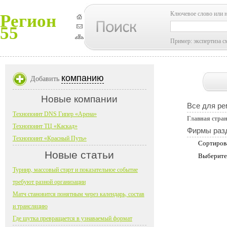
Ключевое слово или 
Регион
55
Пример: экспертиза с
компанию
Добавить
Новые компании
Все для ре
Технопоинт DNS Гипер «Арена»
Главная стра
Технопоинт ТЦ «Каскад»
Фирмы раз
Технопоинт «Красный Путь»
Сортиров
Новые статьи
Выберите
Турнир, массовый старт и показательное событие
требуют разной организации
Матч становится понятным через календарь, состав
и трансляцию
Где шутка превращается в узнаваемый формат