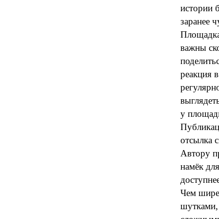
истории б
заранее ч
Площадка
важны ск
поделитьс
реакция в
регулярно
выглядеть
у площад
Публикац
отсылка с
Автору пр
намёк для
доступне
Чем шире
шутками,