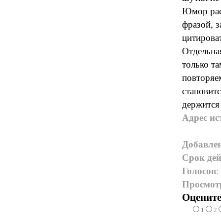
Юмор раск
фразой, з
цитирова
Отдельна
только та
повторяе
становитс
держится
Адрес ис
Добавле
Срок дей
Голосов
:
Просмот
Оцените
1
2