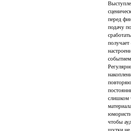
Выступлен
сценическ
перед фи
подачу по
сработать
получает 
настроени
событием
Регулярно
накоплени
повторяю
постоянн
слишком 
материал
юмористи
чтобы ауд
шутки не