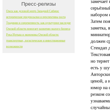
замечает 
Пресс-релизы
серьёзный
Омск как деловой центр Западной Сибири:
набором 
исторические предпосылки и перспективы роста
Затем поя
Традиции и современность: как культурное наследие
заметка, 
Омской области помогает развитию малого бизнеса
миниатюр
Река Иртыш и экономика Омской области:
должен с
транспортные, логистические и инвестиционные
возможности
Стендап д
Текстовая
но теряет
есть у шу
Авторски
ценой, а 
юмор на 
резком с
узнаваем
случайным