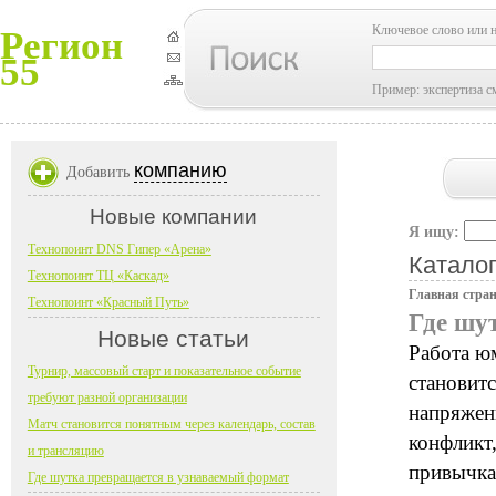
Ключевое слово или 
Регион
55
Пример: экспертиза с
компанию
Добавить
Новые компании
Я ищу:
Технопоинт DNS Гипер «Арена»
Каталог
Технопоинт ТЦ «Каскад»
Главная стра
Технопоинт «Красный Путь»
Где шу
Новые статьи
Работа ю
Турнир, массовый старт и показательное событие
становитс
требуют разной организации
напряжен
Матч становится понятным через календарь, состав
конфликт,
и трансляцию
привычка
Где шутка превращается в узнаваемый формат