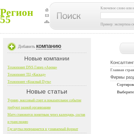
Ключевое слово или 
Регион
55
Пример: экспертиза с
компанию
Добавить
Новые компании
Консалтинг
Технопоинт DNS Гипер «Арена»
Главная стра
Технопоинт ТЦ «Каскад»
Фирмы раз
Технопоинт «Красный Путь»
Сортиров
Новые статьи
Выберите
Турнир, массовый старт и показательное событие
требуют разной организации
Матч становится понятным через календарь, состав
и трансляцию
Где шутка превращается в узнаваемый формат