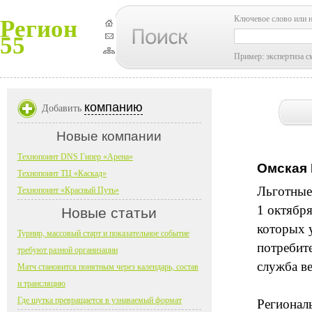
Ключевое слово или 
Регион
55
Пример: экспертиза с
компанию
Добавить
Новые компании
Технопоинт DNS Гипер «Арена»
Омская 
Технопоинт ТЦ «Каскад»
Льготные
Технопоинт «Красный Путь»
1 октября
Новые статьи
которых 
Турнир, массовый старт и показательное событие
потребит
требуют разной организации
служба в
Матч становится понятным через календарь, состав
и трансляцию
Где шутка превращается в узнаваемый формат
Регионал