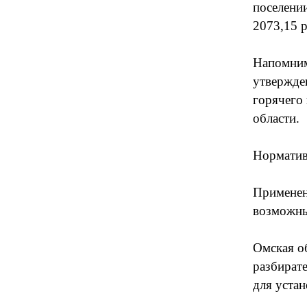
поселении
2073,15 р
Напомним
утвержде
горячего
области.
Норматив
Применен
возможны
Омская о
разбират
для уста