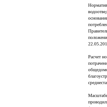
Норматив
водоотве
основани
потребле
Правител
положени
22.05.20
Расчет но
потраченн
общедомо
благоустр
среднеста
Масштабн
проводили