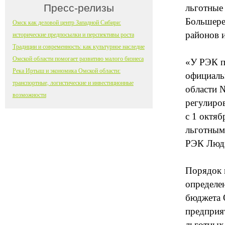
Пресс-релизы
льготные
Большере
Омск как деловой центр Западной Сибири:
районов 
исторические предпосылки и перспективы роста
Традиции и современность: как культурное наследие
Омской области помогает развитию малого бизнеса
«У РЭК п
Река Иртыш и экономика Омской области:
официаль
транспортные, логистические и инвестиционные
области 
возможности
регулиро
с 1 октяб
льготным
РЭК Людм
Порядок 
определен
бюджета 
предприят
льготных