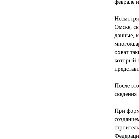
феврале и
Несмотря
Омске, с
данные, 
многоква
охват та
который 
представ
После эт
сведения 
При форм
создание
строител
Федераци