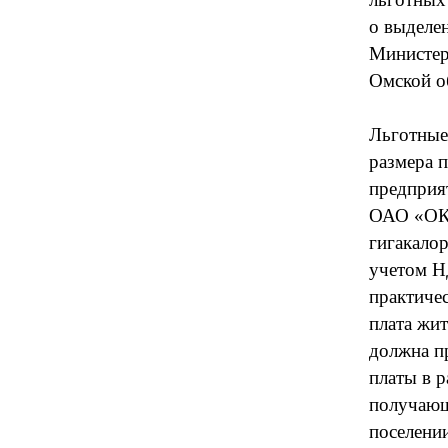
о выделен
Министер
Омской о
Льготные
размера 
предприя
ОАО «ОКС
гигакалор
учетом Н
практиче
плата жи
должна п
платы в р
получающ
поселении