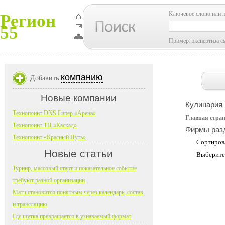
Ключевое слово или 
Регион
55
Пример: экспертиза с
компанию
Добавить
Новые компании
Кулинария 
Технопоинт DNS Гипер «Арена»
Главная стра
Технопоинт ТЦ «Каскад»
Фирмы раз
Технопоинт «Красный Путь»
Сортиров
Новые статьи
Выберите
Турнир, массовый старт и показательное событие
требуют разной организации
Матч становится понятным через календарь, состав
и трансляцию
Где шутка превращается в узнаваемый формат